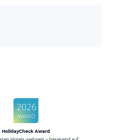
HolidayCheck Award
sten Hotels weltweit – basierend auf