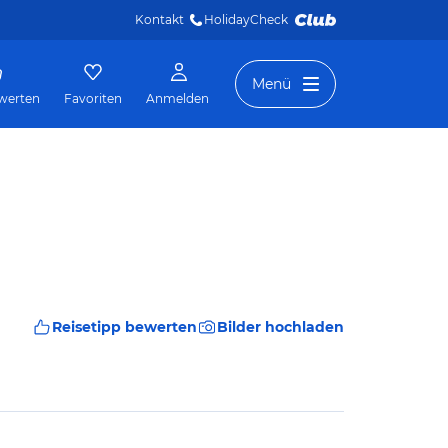
Kontakt
HolidayCheck 
Menü
werten
Favoriten
Anmelden
Reisetipp bewerten
Bilder hochladen