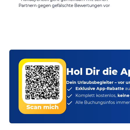
Partnern gegen gefälschte Bewertungen vor
Hol Dir die A
Dein Urlaubsbegleiter – vor 
Exklusive App-Rabatte
au
Komplett kostenlos,
kein
Alle Buchungsinfos immer 
Scan mich