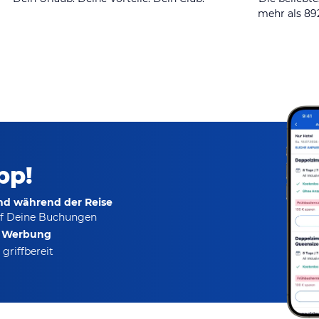
mehr als 8
pp!
und während der Reise
f Deine Buchungen
e Werbung
griffbereit