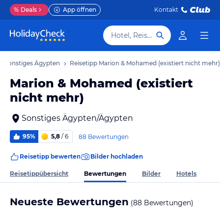
%
Deals
App öffnen
Kontakt
Hotel, Reiseziel
ps Sonstiges Ägypten
Reisetipp Marion & Mohamed (existiert nicht mehr)
Marion & Mohamed (existiert
nicht mehr)
Sonstiges Ägypten/Ägypten
95%
5,8
/ 6
88 Bewertungen
Reisetipp bewerten
Bilder hochladen
Bewertungen
Reisetippübersicht
Bilder
Hotels
Neueste Bewertungen
(88 Bewertungen)