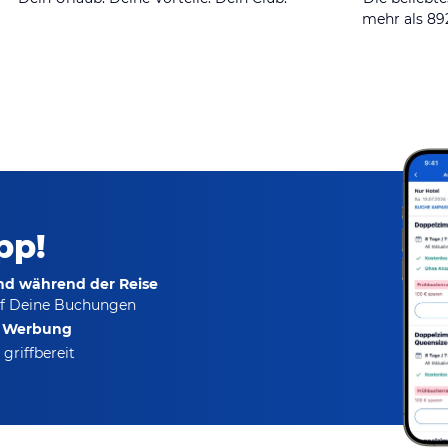
mehr als 8
pp!
und während der Reise
f Deine Buchungen
e Werbung
griffbereit