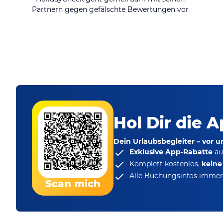
Partnern gegen gefälschte Bewertungen vor
Hol Dir die A
Dein Urlaubsbegleiter – vor 
Exklusive App-Rabatte
au
Komplett kostenlos,
kein
Alle Buchungsinfos immer 
Scan mich