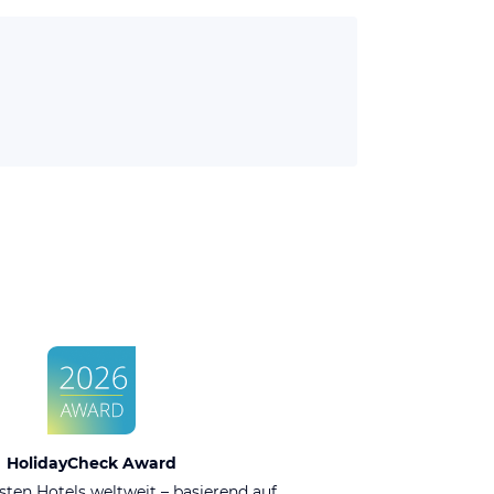
HolidayCheck Award
sten Hotels weltweit – basierend auf