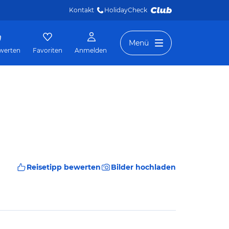
Kontakt
HolidayCheck 
Menü
werten
Favoriten
Anmelden
Reisetipp bewerten
Bilder hochladen