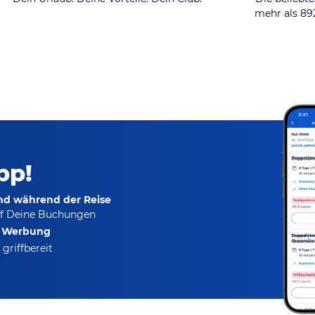
mehr als 8
pp!
und während der Reise
f Deine Buchungen
e Werbung
griffbereit