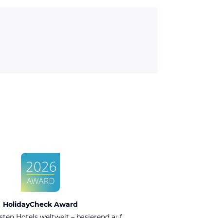
HolidayCheck Award
sten Hotels weltweit – basierend auf