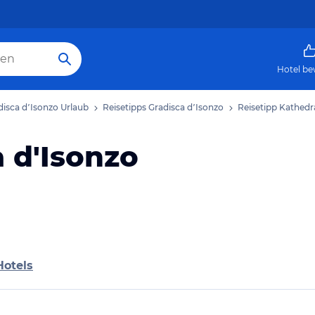
Hotel be
disca dʼIsonzo Urlaub
Reisetipps Gradisca dʼIsonzo
Reisetipp Kathedr
 d'Isonzo
Hotels