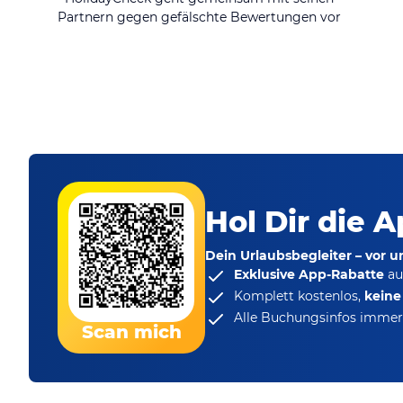
Partnern gegen gefälschte Bewertungen vor
Hol Dir die A
Dein Urlaubsbegleiter – vor 
Exklusive App-Rabatte
au
Komplett kostenlos,
kein
Alle Buchungsinfos immer 
Scan mich