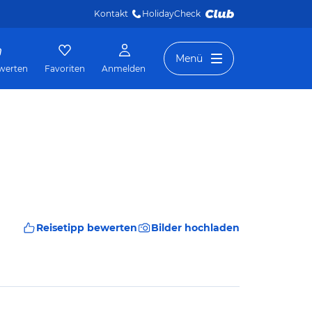
Kontakt
HolidayCheck 
Menü
werten
Favoriten
Anmelden
Reisetipp bewerten
Bilder hochladen