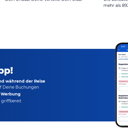
mehr als 8
pp!
und während der Reise
f Deine Buchungen
e Werbung
griffbereit