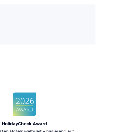
HolidayCheck Award
sten Hotels weltweit – basierend auf