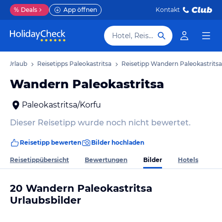
%
Deals
App öffnen
Kontakt
Hotel, Reiseziel
tsa Urlaub
Reisetipps Paleokastritsa
Reisetipp Wandern Paleokastritsa
Wandern Paleokastritsa
Paleokastritsa/Korfu
Dieser Reisetipp wurde noch nicht bewertet.
Reisetipp bewerten
Bilder hochladen
Bilder
Reisetippübersicht
Bewertungen
Hotels
20 Wandern Paleokastritsa
Urlaubsbilder