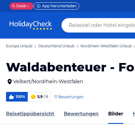
%
Deals
App herunterladen
Europa Urlaub
Deutschland Urlaub
Nordrhein-Westfalen Urlaub
Waldabenteuer - Fo
Velbert/Nordrhein-Westfalen
100%
5,9
/ 6
17 Bewertungen
Reisetippübersicht
Bewertungen
Bilder