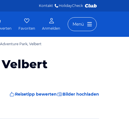
Kontakt
HolidayCheck 
Menü
werten
Favoriten
Anmelden
 Adventure Park, Velbert
 Velbert
Reisetipp bewerten
Bilder hochladen