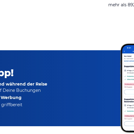
mehr als 8
pp!
und während der Reise
f Deine Buchungen
e Werbung
griffbereit