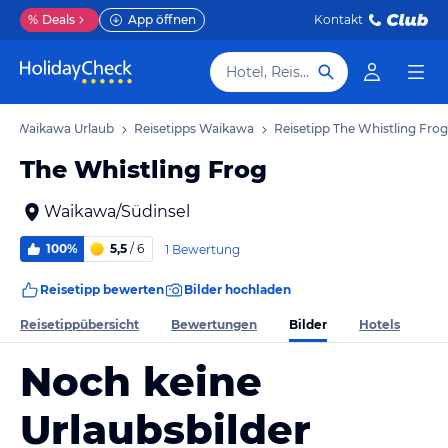
%
Deals
App öffnen
Kontakt
Hotel, Reiseziel
Waikawa Urlaub
Reisetipps Waikawa
Reisetipp The Whistling Frog
The Whistling Frog
Waikawa/Südinsel
100%
5,5
/ 6
1 Bewertung
Reisetipp bewerten
Bilder hochladen
Bilder
Reisetippübersicht
Bewertungen
Hotels
Noch keine
Urlaubsbilder