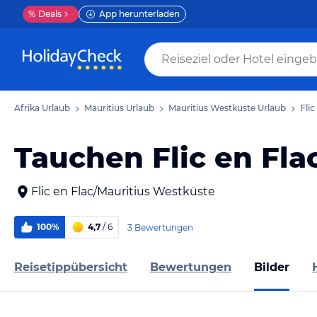
%
Deals
App herunterladen
Afrika Urlaub
Mauritius Urlaub
Mauritius Westküste Urlaub
Flic
Tauchen Flic en Fla
Flic en Flac/Mauritius Westküste
100%
4,7
/ 6
3 Bewertungen
Reisetippübersicht
Bewertungen
Bilder