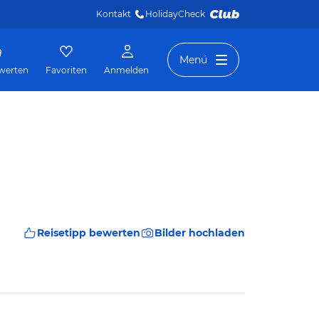
Kontakt
HolidayCheck 
Menü
werten
Favoriten
Anmelden
Reisetipp bewerten
Bilder hochladen