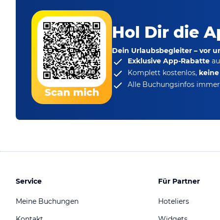
Hol Dir die A
Dein Urlaubsbegleiter – vor 
Exklusive App-Rabatte
au
Komplett kostenlos,
kein
Alle Buchungsinfos immer 
Scan mich
Service
Für Partner
Meine Buchungen
Hoteliers
Kontakt
Widgets