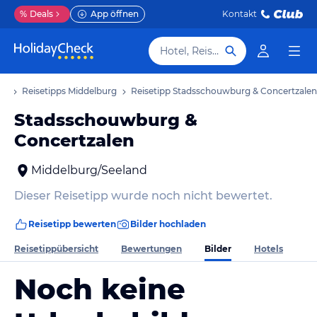
%
Deals
App öffnen
Kontakt
Hotel, Reiseziel
ub
Reisetipps Middelburg
Reisetipp Stadsschouwburg & Concertzalen
Stadsschouwburg &
Concertzalen
Middelburg/Seeland
Dieser Reisetipp wurde noch nicht bewertet.
Reisetipp bewerten
Bilder hochladen
Bilder
Reisetippübersicht
Bewertungen
Hotels
Noch keine