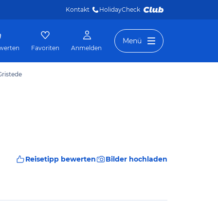
Kontakt
HolidayCheck 
Menü
werten
Favoriten
Anmelden
ristede
Reisetipp bewerten
Bilder hochladen