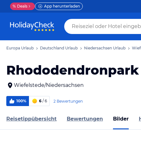
%
Deals
App herunterladen
Europa Urlaub
Deutschland Urlaub
Niedersachsen Urlaub
Wief
Rhododendronpark 
Wiefelstede/Niedersachsen
100%
6
/ 6
2 Bewertungen
Reisetippübersicht
Bewertungen
Bilder