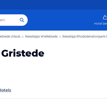
Hotel be
elstede Urlaub
Reisetipps Wiefelstede
Reisetipp Rhododendronpark G
Gristede
Hotels