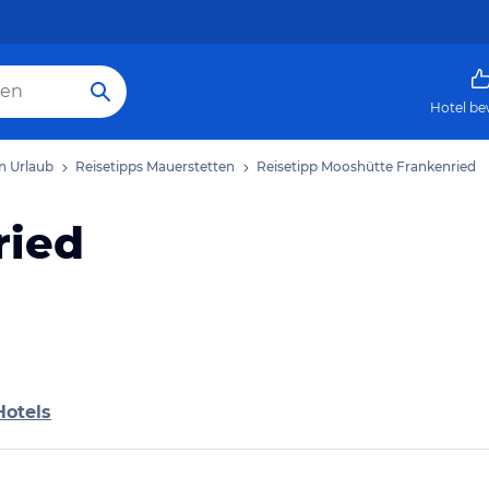
Hotel be
n Urlaub
Reisetipps Mauerstetten
Reisetipp Mooshütte Frankenried
ried
Hotels