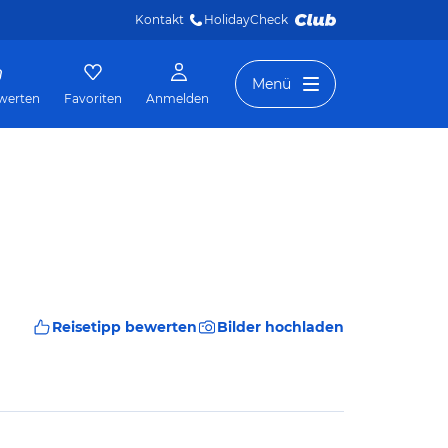
Kontakt
HolidayCheck 
Menü
werten
Favoriten
Anmelden
Reisetipp bewerten
Bilder hochladen