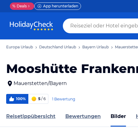
%
Deals
App herunterladen
Europa Urlaub
Deutschland Urlaub
Bayern Urlaub
Mauerstette
Mooshütte Franken
Mauerstetten/Bayern
100%
5
/ 6
1 Bewertung
Reisetippübersicht
Bewertungen
Bilder