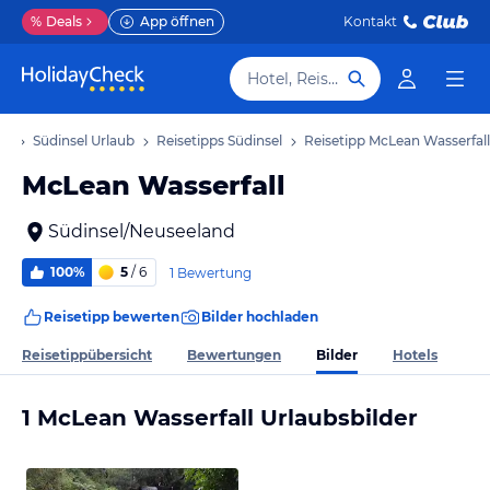
%
Deals
App öffnen
Kontakt
Hotel, Reiseziel
ub
Südinsel Urlaub
Reisetipps Südinsel
Reisetipp McLean Wasserfall
McLean Wasserfall
Südinsel/Neuseeland
100%
5
/ 6
1 Bewertung
Reisetipp bewerten
Bilder hochladen
Bilder
Reisetippübersicht
Bewertungen
Hotels
1 McLean Wasserfall Urlaubsbilder