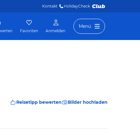
Kontakt
HolidayCheck 
Menü
werten
Favoriten
Anmelden
Reisetipp bewerten
Bilder hochladen