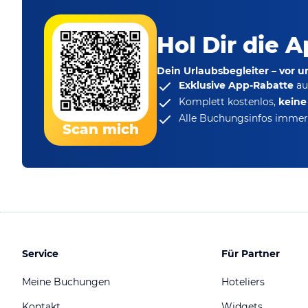
Hol Dir die A
Dein Urlaubsbegleiter – vor 
Exklusive App-Rabatte
au
Komplett kostenlos,
kein
Alle Buchungsinfos immer 
Scan mich
Service
Für Partner
Meine Buchungen
Hoteliers
Kontakt
Widgets