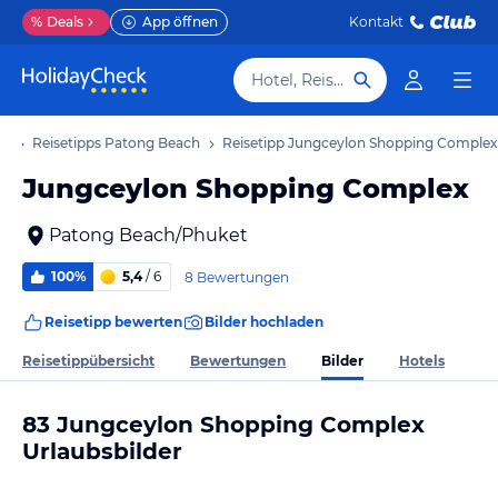
%
Deals
App öffnen
Kontakt
Hotel, Reiseziel
ub
Reisetipps Patong Beach
Reisetipp Jungceylon Shopping Complex
Jungceylon Shopping Complex
Patong Beach/Phuket
100%
5,4
/ 6
8 Bewertungen
Reisetipp bewerten
Bilder hochladen
Bilder
Reisetippübersicht
Bewertungen
Hotels
83 Jungceylon Shopping Complex
Urlaubsbilder