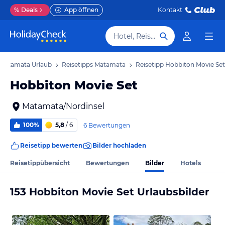
%
Deals
App öffnen
Kontakt
Hotel, Reiseziel
Matamata Urlaub
Reisetipps Matamata
Reisetipp Hobbiton Movie Set
Hobbiton Movie Set
Matamata/Nordinsel
100%
5,8
/ 6
6 Bewertungen
Reisetipp bewerten
Bilder hochladen
Bilder
Reisetippübersicht
Bewertungen
Hotels
153 Hobbiton Movie Set Urlaubsbilder