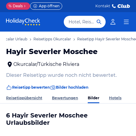
%
Deals
App öffnen
Kontakt
Hotel, Reiseziel
kurcalar Urlaub
Reisetipps Okurcalar
Reisetipp Hayir Severler Mosche
Hayir Severler Moschee
Okurcalar/Türkische Riviera
Dieser Reisetipp wurde noch nicht bewertet.
Reisetipp bewerten
Bilder hochladen
Bilder
Reisetippübersicht
Bewertungen
Hotels
6 Hayir Severler Moschee
Urlaubsbilder