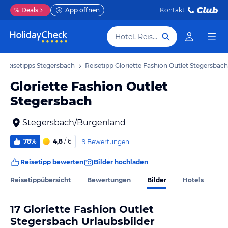
%
Deals
App öffnen
Kontakt
Hotel, Reiseziel
Reisetipps Stegersbach
Reisetipp Gloriette Fashion Outlet Stegersbach
Gloriette Fashion Outlet
Stegersbach
Stegersbach/Burgenland
78%
4,8
/ 6
9 Bewertungen
Reisetipp bewerten
Bilder hochladen
Bilder
Reisetippübersicht
Bewertungen
Hotels
17 Gloriette Fashion Outlet
Stegersbach Urlaubsbilder