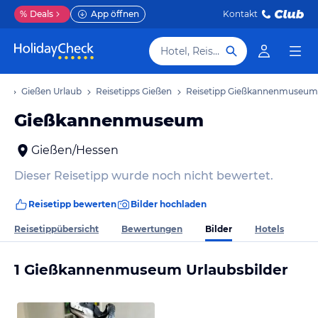
%
Deals
App öffnen
Kontakt
Hotel, Reiseziel
ub
Gießen Urlaub
Reisetipps Gießen
Reisetipp Gießkannenmuseum
Gießkannenmuseum
Gießen/Hessen
Dieser Reisetipp wurde noch nicht bewertet.
Reisetipp bewerten
Bilder hochladen
Bilder
Reisetippübersicht
Bewertungen
Hotels
1 Gießkannenmuseum Urlaubsbilder