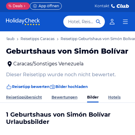
%
Deals
App öffnen
Kontakt
Hotel, Reiseziel
s Urlaub
Reisetipps Caracas
Reisetipp Geburtshaus von Simón Bolíva
Geburtshaus von Simón Bolívar
Caracas/Sonstiges Venezuela
Dieser Reisetipp wurde noch nicht bewertet.
Reisetipp bewerten
Bilder hochladen
Bilder
Reisetippübersicht
Bewertungen
Hotels
1 Geburtshaus von Simón Bolívar
Urlaubsbilder