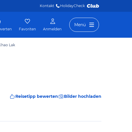
Kontakt
HolidayCheck 
Menü
werten
Favoriten
Anmelden
 Khao Lak
Reisetipp bewerten
Bilder hochladen