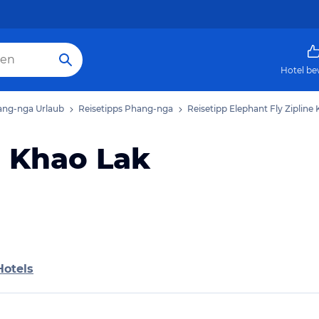
Hotel be
ng-nga Urlaub
Reisetipps Phang-nga
Reisetipp Elephant Fly Zipline
e Khao Lak
Hotels