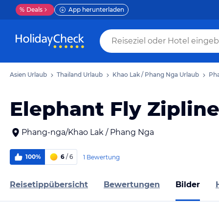
%
Deals
App herunterladen
Asien Urlaub
Thailand Urlaub
Khao Lak / Phang Nga Urlaub
Pha
Elephant Fly Ziplin
Phang-nga/Khao Lak / Phang Nga
100%
6
/ 6
1 Bewertung
Reisetippübersicht
Bewertungen
Bilder