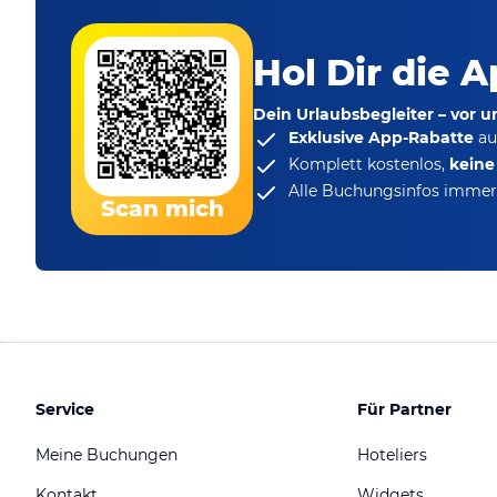
Hol Dir die A
Dein Urlaubsbegleiter – vor 
Exklusive App-Rabatte
au
Komplett kostenlos,
kein
Alle Buchungsinfos immer 
Scan mich
Service
Für Partner
Meine Buchungen
Hoteliers
Kontakt
Widgets