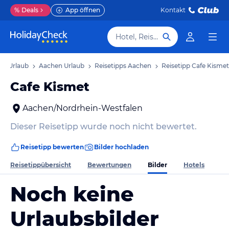
%
Deals
App öffnen
Kontakt
Hotel, Reiseziel
en Urlaub
Aachen Urlaub
Reisetipps Aachen
Reisetipp Cafe Kismet
Cafe Kismet
Aachen/Nordrhein-Westfalen
Dieser Reisetipp wurde noch nicht bewertet.
Reisetipp bewerten
Bilder hochladen
Bilder
Reisetippübersicht
Bewertungen
Hotels
Noch keine
Urlaubsbilder