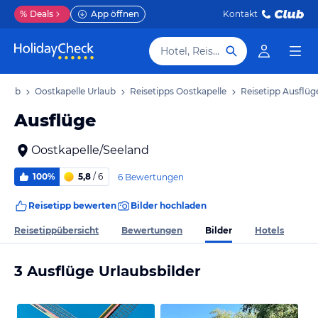
%
Deals
App öffnen
Kontakt
Hotel, Reiseziel
rlaub
Oostkapelle Urlaub
Reisetipps Oostkapelle
Reisetipp Ausflüg
Ausflüge
Oostkapelle/Seeland
100%
5,8
/ 6
6 Bewertungen
Reisetipp bewerten
Bilder hochladen
Bilder
Reisetippübersicht
Bewertungen
Hotels
3 Ausflüge Urlaubsbilder