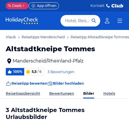
%
Deals
App öffnen
Kontakt
Hotel, Reiseziel
id Urlaub
Reisetipps Manderscheid
Reisetipp Altstadtkneipe Tommes
Altstadtkneipe Tommes
Manderscheid/Rheinland-Pfalz
100%
5,5
/ 6
3 Bewertungen
Reisetipp bewerten
Bilder hochladen
Bilder
Reisetippübersicht
Bewertungen
Hotels
3 Altstadtkneipe Tommes
Urlaubsbilder