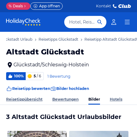
%
Deals
App öffnen
Kontakt
Hotel, Reiseziel
Glückstadt Urlaub
Reisetipps Glückstadt
Reisetipp Altstadt Glückstad
Altstadt Glückstadt
Glückstadt/Schleswig-Holstein
100%
5
/ 6
1 Bewertung
Reisetipp bewerten
Bilder hochladen
Bilder
Reisetippübersicht
Bewertungen
Hotels
3 Altstadt Glückstadt Urlaubsbilder