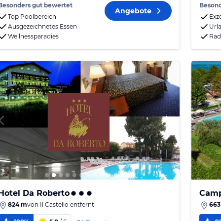
Besonders gut bewertet
Besond
Angebote
Top Poolbereich
Exz
Ausgezeichnetes Essen
Url
Wellnessparadies
Rad
Hotel Da Roberto
Camp
824 m
von
Il Castello
entfernt
663