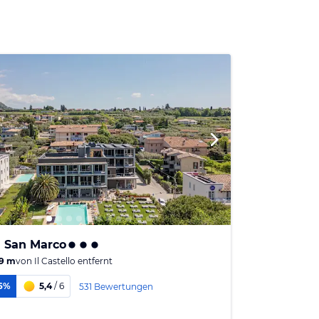
l San Marco
9 m
von
Il Castello
entfernt
6%
5,4
/ 6
531 Bewertungen