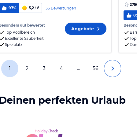
275
97%
5,2
/ 6
55 Bewertungen
8
Besonders gut bewertet
Besond
Angebote
Top Poolbereich
Bar
Exzellente Sauberkeit
Top
Spielplatz
Da
1
2
3
4
...
56
 Deinen perfekten Urlaub