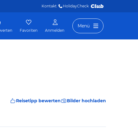
Kontakt
HolidayCheck 
Menü
werten
Favoriten
Anmelden
Reisetipp bewerten
Bilder hochladen