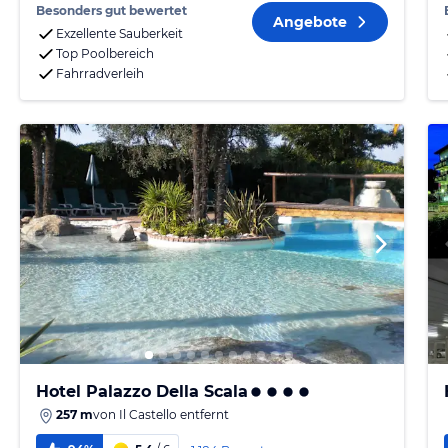
Besonders gut bewertet
Angebote
Exzellente Sauberkeit
Top Poolbereich
Fahrradverleih
Hotel Palazzo Della Scala
257 m
von
Il Castello
entfernt