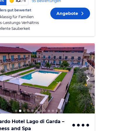
5%
5,2
/ 6
95 Bewertungen
ers gut bewertet
Angebote
klassig für Familien
is-Leistungs-Verhältnis
ellente Sauberkeit
rdo Hotel Lago di Garda –
ness and Spa