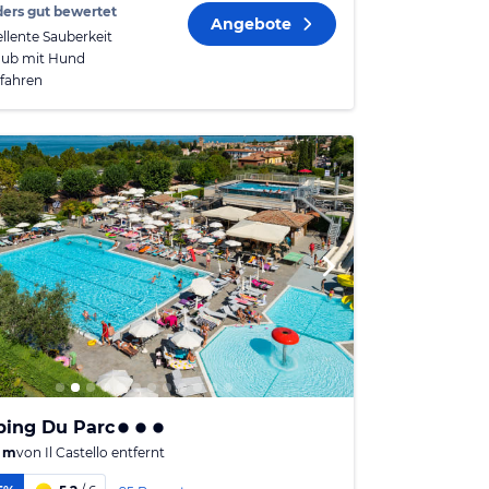
ers gut bewertet
Angebote
ellente Sauberkeit
aub mit Hund
fahren
ing Du Parc
 m
von
Il Castello
entfernt