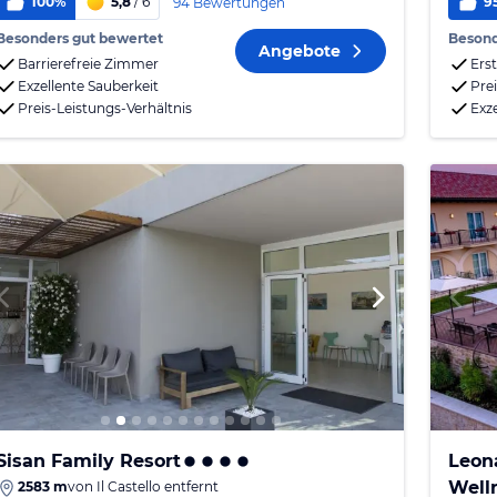
100%
5,8
/ 6
9
94 Bewertungen
Besonders gut bewertet
Besond
Angebote
Barrierefreie Zimmer
Erst
Exzellente Sauberkeit
Pre
Preis-Leistungs-Verhältnis
Exz
Sisan Family Resort
Leona
Well
2583 m
von
Il Castello
entfernt