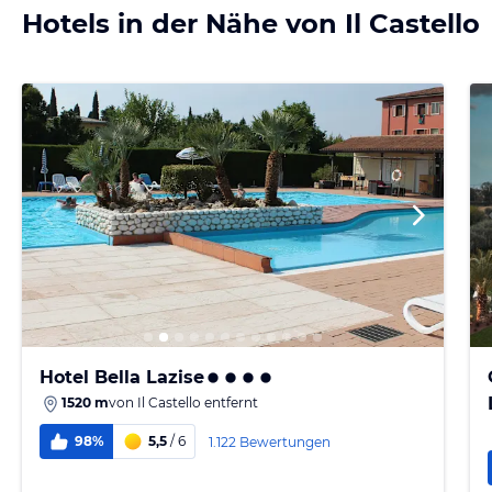
Hotels in der Nähe von Il Castello
Hotel Bella Lazise
1520 m
von
Il Castello
entfernt
98%
5,5
/ 6
1.122 Bewertungen