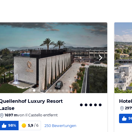
Quellenhof Luxury Resort
Hote
Lazise
297
1697 m
von
Il Castello
entfernt
9
98%
5,9
/ 6
250 Bewertungen