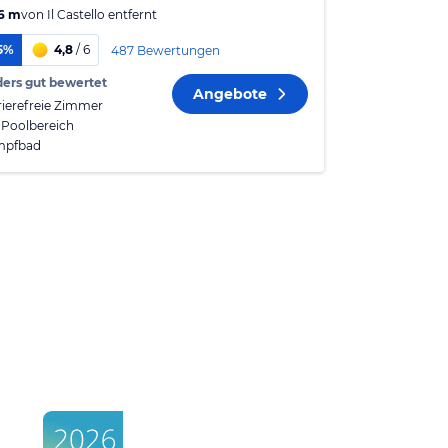
6 m
von
Il Castello
entfernt
5%
4,8
/ 6
487 Bewertungen
ers gut bewertet
Angebote
rierefreie Zimmer
 Poolbereich
mpfbad