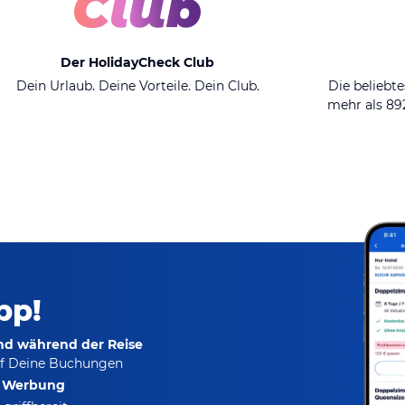
Der HolidayCheck Club
Dein Urlaub. Deine Vorteile. Dein Club.
Die beliebte
mehr als 8
pp!
und während der Reise
f Deine Buchungen
e Werbung