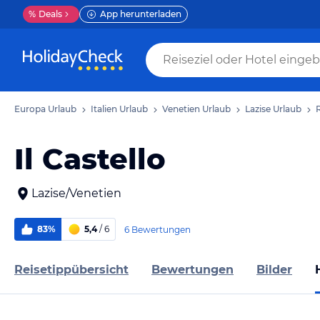
%
Deals
App herunterladen
Europa Urlaub
Italien Urlaub
Venetien Urlaub
Lazise Urlaub
R
Il Castello
Lazise/Venetien
83%
5,4
/ 6
6 Bewertungen
Reisetippübersicht
Bewertungen
Bilder