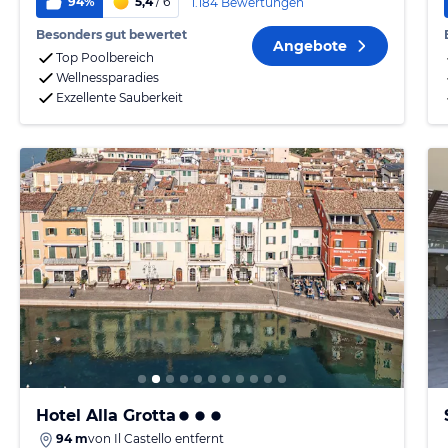
94%
5,4
/ 6
1.184 Bewertungen
Besonders gut bewertet
Angebote
Top Poolbereich
Wellnessparadies
Exzellente Sauberkeit
Hotel Alla Grotta
94 m
von
Il Castello
entfernt