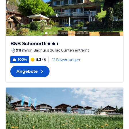
B&B Schönörtli
911 m
von
Badhuus du lac Gunten
entfernt
100%
5,3
/ 6
12 Bewertungen
Angebote