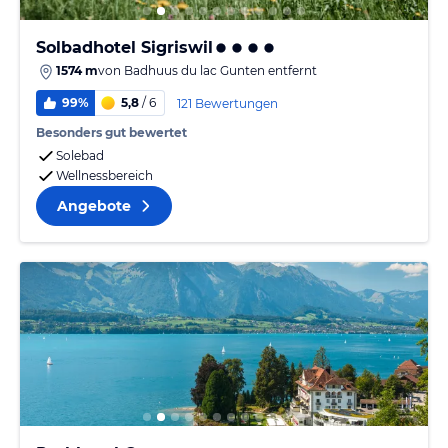
Solbadhotel Sigriswil
1574 m
von
Badhuus du lac Gunten
entfernt
99%
5,8
/ 6
121 Bewertungen
Besonders gut bewertet
Solebad
Wellnessbereich
Angebote