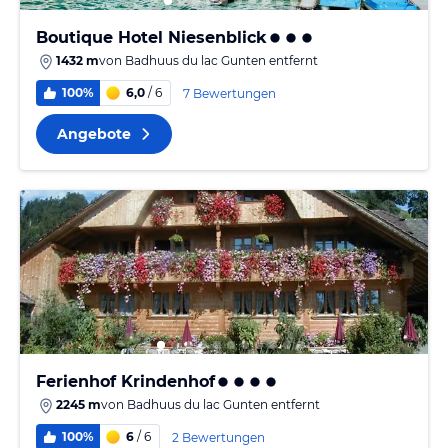
Boutique Hotel Niesenblick
1432 m
von
Badhuus du lac Gunten
entfernt
100%
6,0
/ 6
7 Bewertungen
Angebote
Ferienhof Krindenhof
2245 m
von
Badhuus du lac Gunten
entfernt
100%
6
/ 6
2 Bewertungen