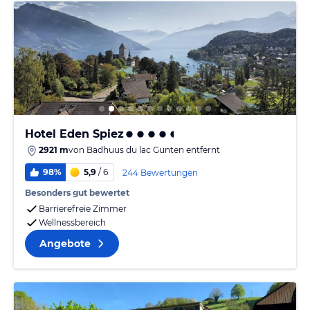
Hotel Eden Spiez
2921 m
von
Badhuus du lac Gunten
entfernt
98%
5,9
/ 6
244 Bewertungen
Besonders gut bewertet
Barrierefreie Zimmer
Wellnessbereich
Angebote