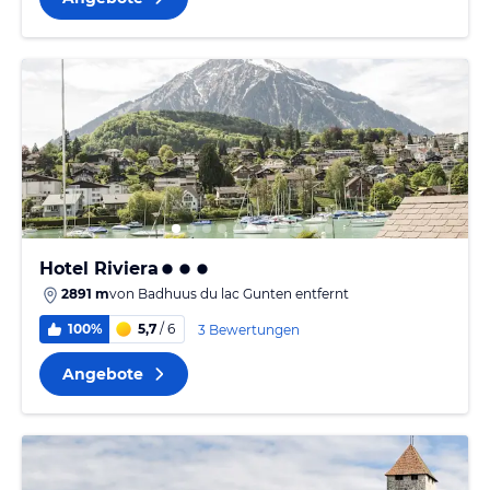
Hotel Riviera
2891 m
von
Badhuus du lac Gunten
entfernt
100%
5,7
/ 6
3 Bewertungen
Angebote