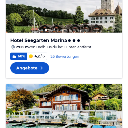
Hotel Seegarten Marina
2925 m
von
Badhuus du lac Gunten
entfernt
68%
4,2
/ 6
26 Bewertungen
Angebote