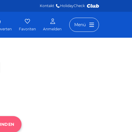
Kontakt
HolidayCheck 
Menü
werten
Favoriten
Anmelden
l