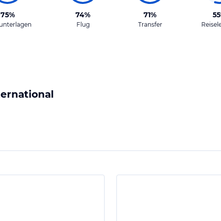
75%
74%
71%
5
unterlagen
Flug
Transfer
Reisel
ernational