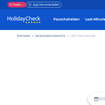
%
Deals
App herunterladen
Pauschalreisen
Last-Minut
Startseite
Veranstalterübersicht
LMX International