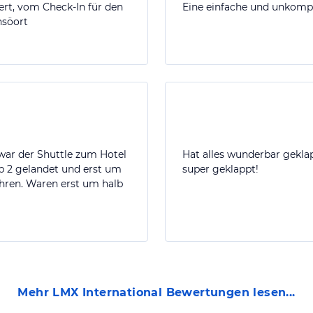
iert, vom Check-In für den
Eine einfache und unkompl
nsöort
war der Shuttle zum Hotel
Hat alles wunderbar geklap
b 2 gelandet und erst um
super geklappt!
ahren. Waren erst um halb
Mehr
LMX International
Bewertungen lesen...