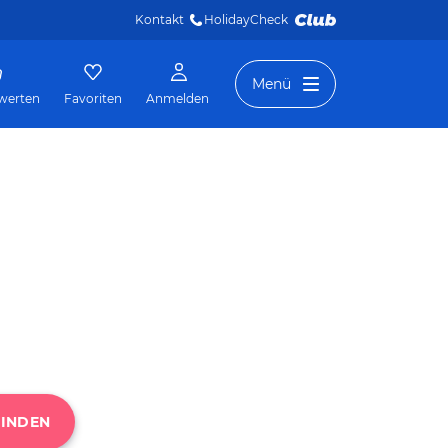
Kontakt
HolidayCheck 
Menü
werten
Favoriten
Anmelden