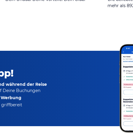
mehr als 8
pp!
und während der Reise
f Deine Buchungen
e Werbung
griffbereit