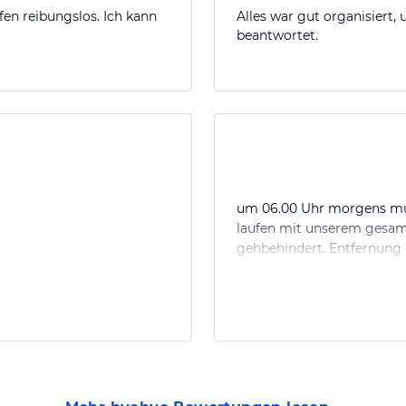
efen reibungslos. Ich kann
Alles war gut organisiert,
beantwortet.
um 06.00 Uhr morgens mus
laufen mit unserem gesamt
gehbehindert. Entfernung 
Hoteltransfer gebucht zum 
Dies ist eine Zumutung. A
abgeholt. Wir bezahlten so
ihre Kunden direkt am Hot
Reiseleistung ein E-mail 
nicht am Hotel abgeholt w
bekommen. Das ist natürli