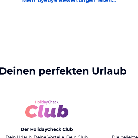
Mehr
byebye
Bewertungen lesen...
überlegen, ob wir wieder d
mit diesem Transfer eher n
um Stellungnahme. Dank
 Deinen perfekten Urlaub
Der HolidayCheck Club
Dein Urlaub. Deine Vorteile. Dein Club.
Die beliebte