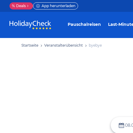
%
Deals
App herunterladen
Pauschalreisen
Last-Minut
Startseite
Veranstalterübersicht
byebye