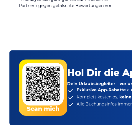
Partnern gegen gefälschte Bewertungen vor
Hol Dir die A
Dein Urlaubsbegleiter – vor 
Exklusive App-Rabatte
au
Komplett kostenlos,
kein
Alle Buchungsinfos immer 
Scan mich