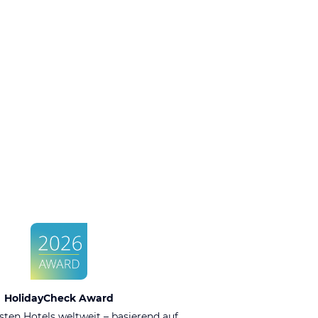
ieses Hotel für nächstes Jahr wieder buchen, ab
icht oder mit einem anderen Veranstalter. Bitte
e
HolidayCheck Award
sten Hotels weltweit – basierend auf