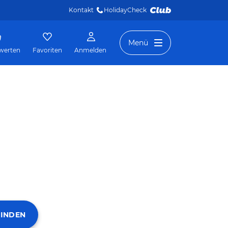
Kontakt
HolidayCheck 
Menü
werten
Favoriten
Anmelden