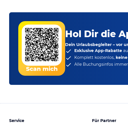
Hol Dir die A
Dein Urlaubsbegleiter – vor 
Exklusive App-Rabatte
au
Komplett kostenlos,
kein
Alle Buchungsinfos immer 
Scan mich
Service
Für Partner