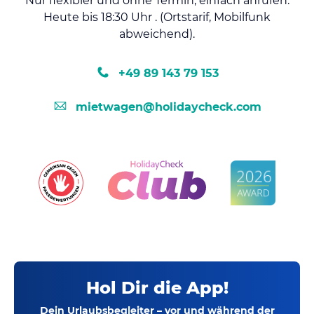
Nur flexibler und ohne Termin, einfach anrufen.
Heute bis 18:30 Uhr . (Ortstarif, Mobilfunk
abweichend).
+49 89 143 79 153
mietwagen@holidaycheck.com
Hol Dir die App!
Dein Urlaubsbegleiter – vor und während der