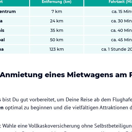
rt
Entfernung (km)
Fahrtzeit (M
Zentrum
7 km
ca. 15 Mi
ra
24 km
ca. 30 Mi
is
35 km
ca. 40 Mi
al
50 km
ca. 45 Mi
ma
123 km
ca. 1 Stunde 2
r Anmietung eines Mietwagens am 
s
bist Du gut vorbereitet, um Deine Reise ab dem Flughaf
en
optimal zu beginnen und die vielfältigen Attraktionen 
: Wähle eine Vollkaskoversicherung ohne Selbstbeteiligun