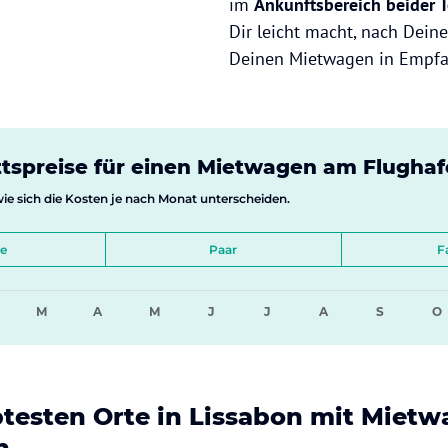
im
Ankunftsbereich beider 
Dir leicht macht, nach Deine
Deinen Mietwagen in Empf
tspreise für einen Mietwagen am Flughaf
 wie sich die Kosten je nach Monat unterscheiden.
le
Paar
F
M
A
M
J
J
A
S
O
btesten Orte in Lissabon mit Miet
n