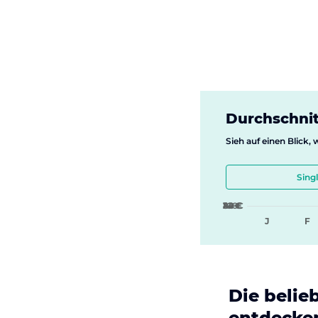
Durchschnit
Sieh auf einen Blick,
Sing
8 €
16 €
24 €
32 €
40 €
J
F
Die belie
entdecke