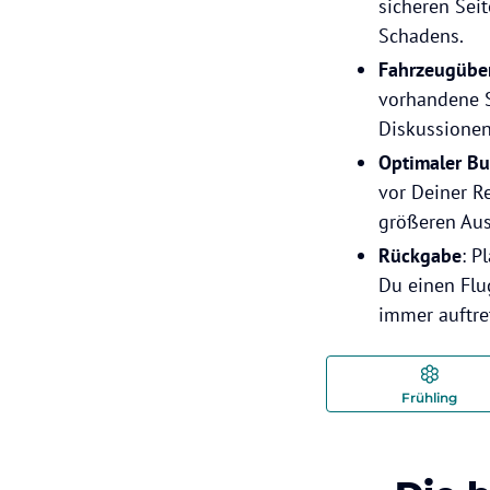
sicheren Sei
Schadens.
Fahrzeugüb
vorhandene S
Diskussione
Optimaler B
vor Deiner R
größeren Aus
Rückgabe
: P
Du einen Flu
immer auftre
Frühling