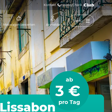
Kontakt
HolidayCheck 
Menü
Mietwagen bewerten
Anmelden
ab
3 €
pro Tag
Lissabon