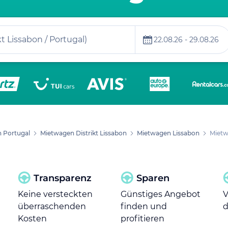
t Lissabon / Portugal)
22.08.26 - 29.08.26
 Portugal
Mietwagen Distrikt Lissabon
Mietwagen Lissabon
Mietw
Transparenz
Sparen
Keine versteckten
Günstiges Angebot
V
überraschenden
finden und
d
Kosten
profitieren