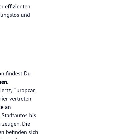
r effizienten
ibungslos und
on findest Du
nen.
ertz, Europcar,
hier vertreten
te an
Stadtautos bis
rzeugen. Die
en befinden sich