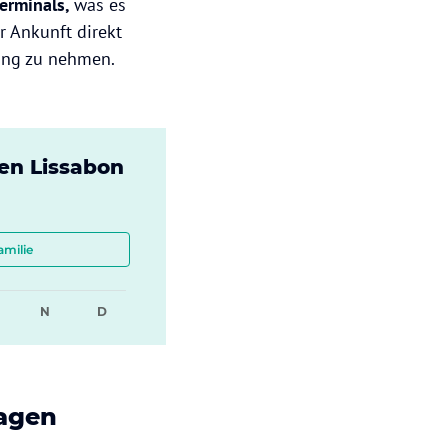
Terminals,
was es
r Ankunft direkt
ang zu nehmen.
en Lissabon
amilie
N
D
wagen