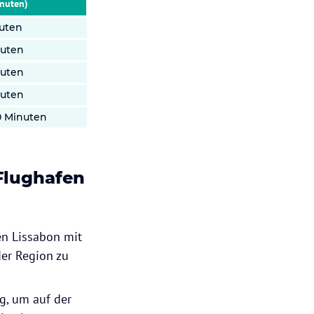
inuten)
nuten
nuten
nuten
nuten
0 Minuten
Flughafen
en Lissabon mit
der Region zu
g, um auf der