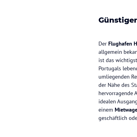
Günstige
Der
Flughafen 
allgemein bekan
ist das wichtigs
Portugals leben
umliegenden Reg
der Nähe des St
hervorragende 
idealen Ausgang
einem
Mietwag
geschäftlich ode