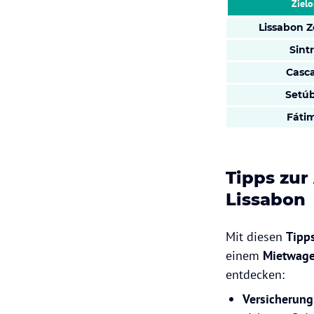
Zielo
Lissabon 
Sint
Casca
Setúb
Fáti
Tipps zu
Lissabon
Mit diesen
Tipp
einem
Mietwag
entdecken:
Versicherung