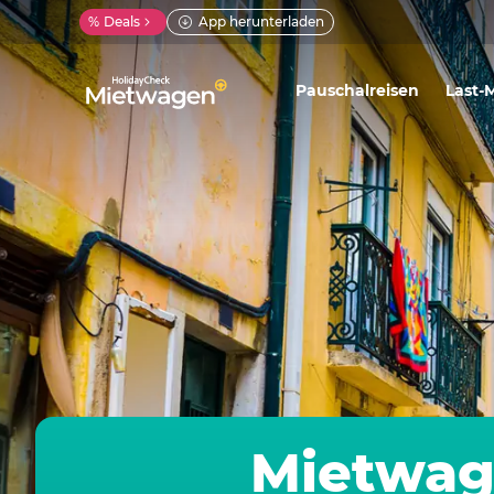
%
Deals
App herunterladen
Pauschalreisen
Last-
Mietwag