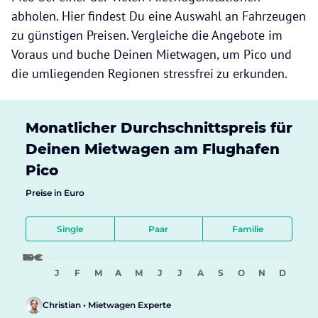
abholen. Hier findest Du eine Auswahl an Fahrzeugen
zu günstigen Preisen. Vergleiche die Angebote im
Voraus und buche Deinen Mietwagen, um Pico und
die umliegenden Regionen stressfrei zu erkunden.
Monatlicher Durchschnittspreis für
Deinen Mietwagen am Flughafen
Pico
Preise in Euro
Single
Paar
Familie
15 €
30 €
45 €
60 €
75 €
J
F
M
A
M
J
J
A
S
O
N
D
Christian • Mietwagen Experte