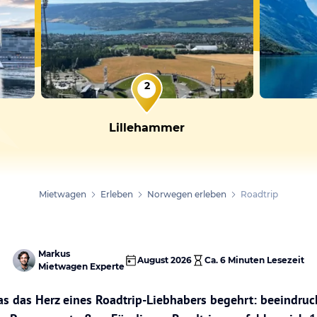
2
Lillehammer
Mietwagen
Erleben
Norwegen erleben
Roadtrip
Markus
August 2026
Ca.
6 Minuten
Lesezeit
Mietwagen Experte
as das Herz eines Roadtrip-Liebhabers begehrt: beeindru