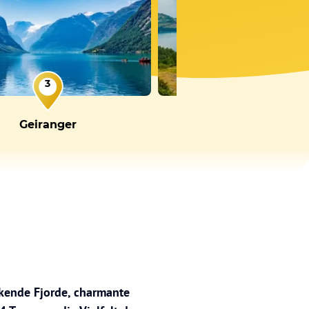
3
4
Geiranger
Molde
ckende Fjorde, charmante