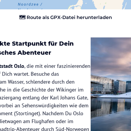
🗺️ Route als GPX-Datei herunterladen
ekte Startpunkt für Dein
sches Abenteuer
stadt Oslo
, die mit einer faszinierenden
 Dich wartet. Besuche das
am Wasser, schlendere durch den
he in die Geschichte der Wikinger im
ziergang entlang der Karl Johans Gate,
h vorbei an Sehenswürdigkeiten wie dem
ament (Stortinget). Nachdem Du Oslo
Mietwagen am Flughafen oder im
oadtrip-Abenteuer durch Süd-Norwegen