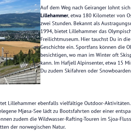
Auf dem Weg nach Geiranger lohnt sich
Lillehammer
, etwa 180 Kilometer von Os
zwei Stunden. Bekannt als Austragungs
1994, bietet Lillehammer das Olympis
Freilichtmuseum. Hier tauchst Du in di
Geschichte ein. Sportfans können die 
besichtigen, wo man im Winter oft Skis
kann. Im Hafjell Alpinsenter, etwa 15 M
Du zudem Skifahren oder Snowboarden
t Lillehammer ebenfalls vielfältige Outdoor-Aktivitäten.
legene Mjøsa-See lädt zu Bootsfahrten oder einer entspa
können zudem die Wildwasser-Rafting-Touren im Sjoa-Fluss
itten der norwegischen Natur.