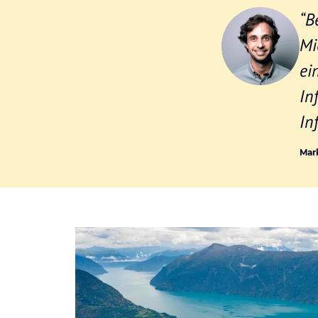
“B
Mi
ei
In
In
Mar