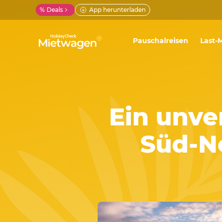
%
Deals
App herunterladen
Pauschalreisen
Last-
Ein unve
Süd-N