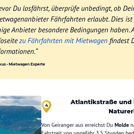
evor Du losfährst, überprüfe unbedingt, ob Dei
etwagenanbieter Fährfahrten erlaubt. Dies ist 
nige Anbieter besondere Bedingungen haben. A
foseite
zu Fährfahrten mit Mietwagen
findest 
formationen.“
kus • Mietwagen Experte
Atlantikstraße und 
4
Naturer
Von Geiranger aus erreichst Du
Molde
na
Fahrtzeit von ungefähr 3,5 Stunden bed