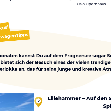
Oslo Opernhaus
kus'
twagenTipps
monaten kannst Du auf dem Frognersee sogar Sc
bietet sich der Besuch eines der vielen trendig
nerløkka an, das für seine junge und kreative A
Lillehammer – Auf den 
2
Spi