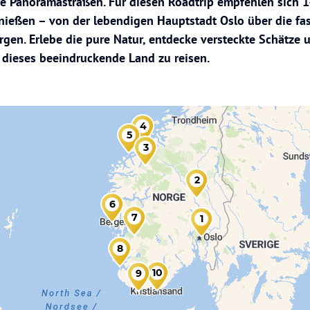
e Panoramastraßen. Für diesen Roadtrip empfehlen sich 14
nießen – von der lebendigen Hauptstadt Oslo über die fas
gen. Erlebe die pure Natur, entdecke versteckte Schätze u
dieses beeindruckende Land zu reisen.
4
5
3
2
6
7
1
8
10
9