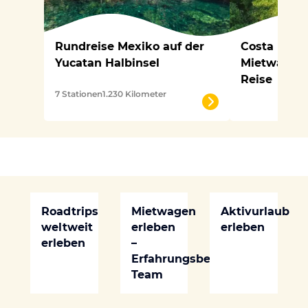
Rundreise Mexiko auf der
Costa Rica
Yucatan Halbinsel
Mietwagen: 
Reise
7 Stationen
1.230 Kilometer
Roadtrips
Mietwagen
Aktivurlaub
weltweit
erleben
erleben
erleben
–
Erfahrungsberichte
Team