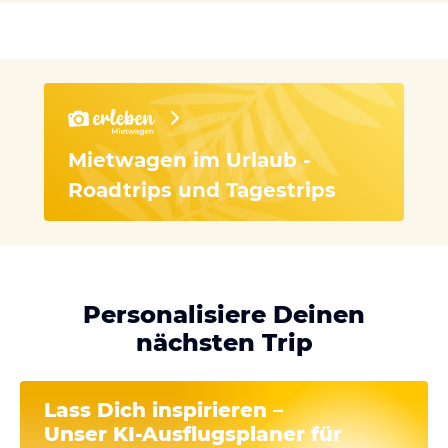
Mietwagen im Urlaub -
Roadtrips und Tagestrips
Personalisiere Deinen
nächsten Trip
Lass Dich inspirieren –
Unser
KI-Ausflugsplaner
für