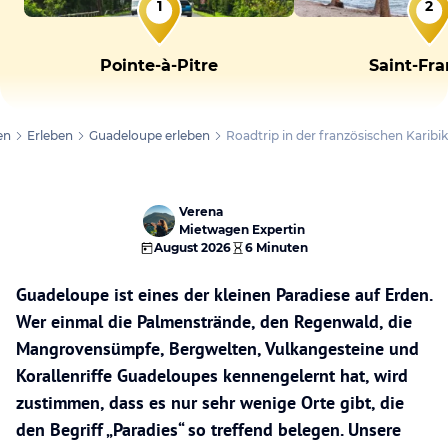
1
2
Pointe-à-Pitre
Saint-Fra
en
Erleben
Guadeloupe erleben
Roadtrip in der französischen Karibik
Verena
Mietwagen Expertin
August 2026
6 Minuten
Guadeloupe ist eines der kleinen Paradiese auf Erden.
Wer einmal die Palmenstrände, den Regenwald, die
Mangrovensümpfe, Bergwelten, Vulkangesteine und
Korallenriffe Guadeloupes kennengelernt hat, wird
zustimmen, dass es nur sehr wenige Orte gibt, die
den Begriff „Paradies“ so treffend belegen. Unsere