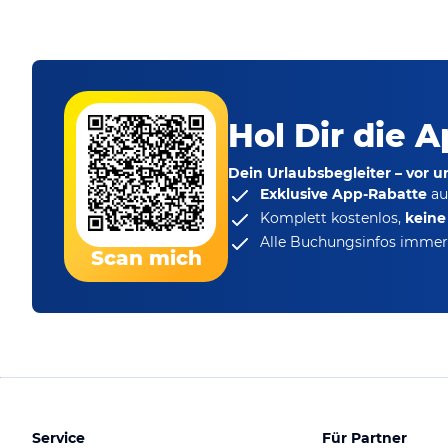
Hol Dir die A
Dein Urlaubsbegleiter – vor 
Exklusive App-Rabatte
au
Komplett kostenlos,
kein
Alle Buchungsinfos immer 
Scan mich
Service
Für Partner