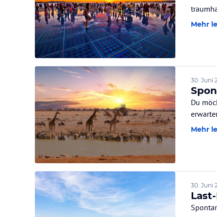
traumha
Mehr l
30. Juni 
Spon
Du möch
erwarte
Mehr l
30. Juni 
Last-
Spontan