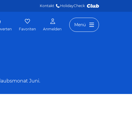
Kontakt
HolidayCheck 
Menü
werten
Favoriten
Anmelden
rlaubsmonat Juni.