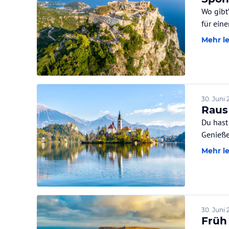
Wo gibt
für ein
Mehr l
30. Juni 
Raus
Du hast
Genieße
Mehr l
30. Juni 
Früh