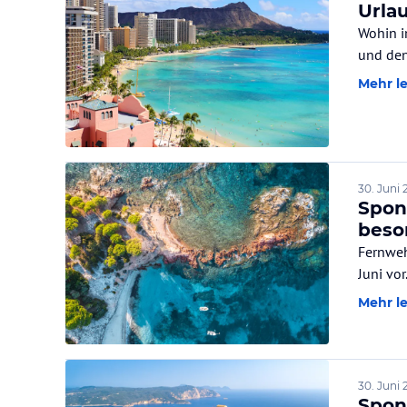
Urlau
Wohin i
und den
Mehr l
30. Juni 
Spon
beso
Fernweh
Juni vor
Mehr l
30. Juni 
Spont