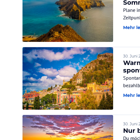
Somm
Plane i
Zeitpun
Mehr l
30. Juni 
Warm
spon
Spontan
bezahlb
Mehr l
30. Juni 
Nur 
Du möch