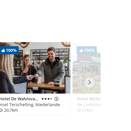
100%
100%
Hotel De Walvisvaarder
Hotel Molenbos
Insel Terschelling, Niederlande
20,7km
21km