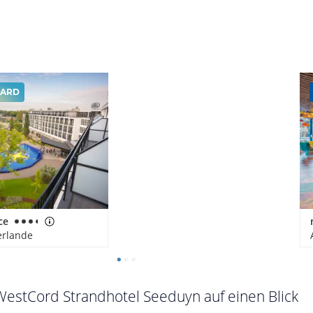
ARD
ce
erlande
WestCord Strandhotel Seeduyn auf einen Blick