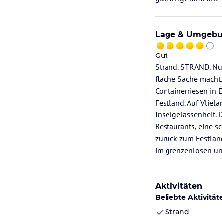
Lage & Umgeb
Gut
Strand. STRAND. Nur
flache Sache macht.
Containerriesen in 
Festland. Auf Vliel
Inselgelassenheit. D
Restaurants, eine 
zurück zum Festlan
im grenzenlosen und
Aktivitäten
Beliebte Aktivität
Strand