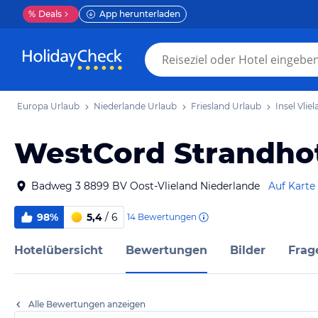
%
Deals
App herunterladen
Europa Urlaub
Niederlande Urlaub
Friesland Urlaub
Insel Vlie
WestCord Strandho
Badweg 3 8899 BV Oost-Vlieland Niederlande
Auf Karte
98%
5,4
/ 6
14
Bewertungen
Hotelübersicht
Bewertungen
Bilder
Frag
Alle Bewertungen anzeigen