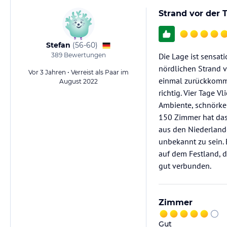
Strand vor der 
Stefan
(
56-60
)
389
Bewertungen
Die Lage ist sensa
nördlichen Strand v
Vor 3 Jahren • Verreist als Paar im
einmal zurückkommen
August 2022
richtig. Vier Tage 
Ambiente, schnörkel
150 Zimmer hat das
aus den Niederlande
unbekannt zu sein. 
auf dem Festland, d
gut verbunden.
Zimmer
Gut