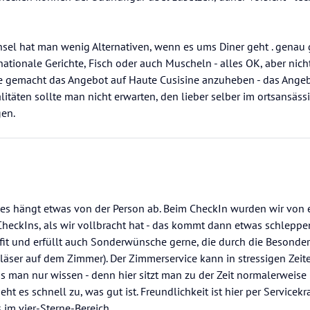
Insel hat man wenig Alternativen, wenn es ums Diner geht . gena
ernationale Gerichte, Fisch oder auch Muscheln - alles OK, aber nic
e gemacht das Angebot auf Haute Cusisine anzuheben - das Angebo
litäten sollte man nicht erwarten, den lieber selber im ortsansäss
en.
 - es hängt etwas von der Person ab. Beim CheckIn wurden wir von
heckIns, als wir vollbracht hat - das kommt dann etwas schleppend
it und erfüllt auch Sonderwünsche gerne, die durch die Besonder
Gläser auf dem Zimmer). Der Zimmerservice kann in stressigen Zei
 man nur wissen - denn hier sitzt man zu der Zeit normalerweise 
ht es schnell zu, was gut ist. Freundlichkeit ist hier per Servicekra
 im vier-Sterne-Bereich.