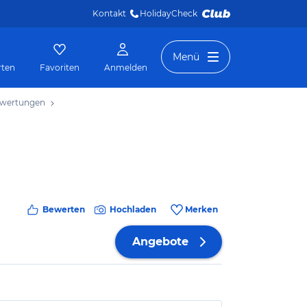
Kontakt
HolidayCheck 
Menü
rten
Favoriten
Anmelden
wertungen
Bewerten
Hochladen
Merken
Angebote