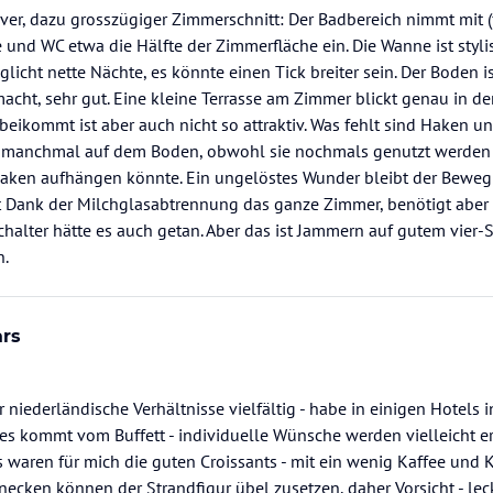
ver, dazu grosszügiger Zimmerschnitt: Der Badbereich nimmt mit (
und WC etwa die Hälfte der Zimmerfläche ein. Die Wanne ist styl
licht nette Nächte, es könnte einen Tick breiter sein. Der Boden i
acht, sehr gut. Eine kleine Terrasse am Zimmer blickt genau in den
beikommt ist aber auch nicht so attraktiv. Was fehlt sind Haken u
manchmal auf dem Boden, obwohl sie nochmals genutzt werden k
ken aufhängen könnte. Ein ungelöstes Wunder bleibt der Bewegun
rt Dank der Milchglasabtrennung das ganze Zimmer, benötigt aber f
schalter hätte es auch getan. Aber das ist Jammern auf gutem vier-
n.
ars
ür niederländische Verhältnisse vielfältig - habe in einigen Hotels
les kommt vom Buffett - individuelle Wünsche werden vielleicht erf
s waren für mich die guten Croissants - mit ein wenig Kaffee und K
ecken können der Strandfigur übel zusetzen, daher Vorsicht - leck