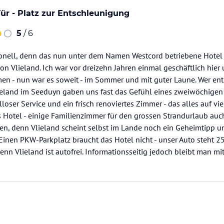
Tür - Platz zur Entschleunigung
5
/ 6
tionell, denn das nun unter dem Namen Westcord betriebene Hotel
on Vlieland. Ich war vor dreizehn Jahren einmal geschäftlich hie
 - nun war es soweit - im Sommer und mit guter Laune. Wer entsp
Vlieland im Seeduyn gaben uns fast das Gefühl eines zweiwöchigen
loser Service und ein frisch renoviertes Zimmer - das alles auf v
 Hotel - einige Familienzimmer für den grossen Strandurlaub au
n, denn Vlieland scheint selbst im Lande noch ein Geheimtipp un
Einen PKW-Parkplatz braucht das Hotel nicht - unser Auto steht 25 
enn Vlieland ist autofrei. Informationsseitig jedoch bleibt man mi