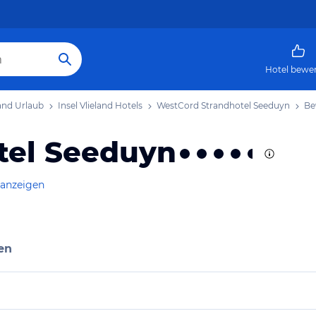
Hotel bewe
land Urlaub
Insel Vlieland Hotels
WestCord Strandhotel Seeduyn
Be
tel Seeduyn
 anzeigen
en