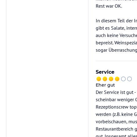
Rest war OK.
In diesem Teil der 
gibt es Salate, int
auch keine Versuch
bepreist. Weinspezia
sogar Überraschung
Service
Eher gut
Der Service ist gut
scheinbar weniger C
Rezeptionscrew topf
werden (z.B. keine 
vorbeischauen, muss
Restaurantbereich ge
gut. Insgesamt alles