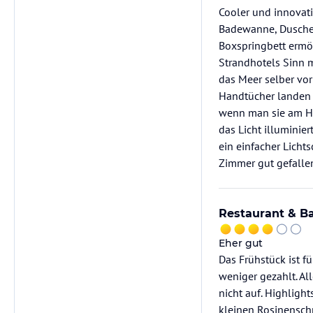
Cooler und innovati
Badewanne, Dusche 
Boxspringbett ermög
Strandhotels Sinn m
das Meer selber vor
Handtücher landen 
wenn man sie am Ha
das Licht illuminie
ein einfacher Licht
Zimmer gut gefalle
Restaurant & B
Eher gut
Das Frühstück ist f
weniger gezahlt. Al
nicht auf. Highlight
kleinen Rosinenschn