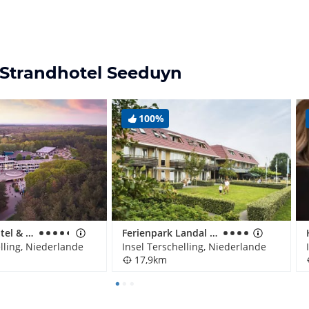
 Strandhotel Seeduyn
100%
WestCord Hotel & Appartements Residentie Boschrijck
Ferienpark Landal Résidence Terschelling
lling, Niederlande
Insel Terschelling, Niederlande
17,9km