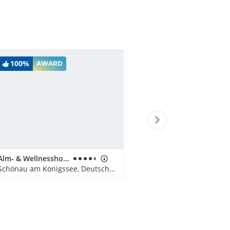
100%
AWARD
Alm- & Wellnesshotel Alpenhof
Schönau am Königssee, Deutschland