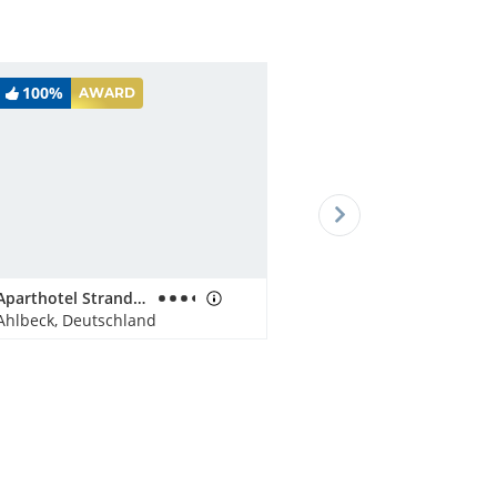
100%
AWARD
Aparthotel Strandhus Familie Herrgott
Ahlbeck, Deutschland