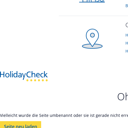
B
H
H
H
Oh
Vielleicht wurde die Seite umbenannt oder sie ist gerade nicht er
Seite neu laden