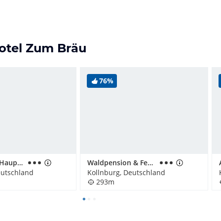
hotel Zum Bräu
76%
Burggasthof Hauptmann
Waldpension & FeWo
eutschland
Kollnburg, Deutschland
293m