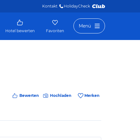
Kontakt
HolidayCheck 
Menü
Hotel bewerten
Favoriten
Bewerten
Hochladen
Merken