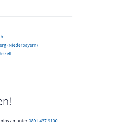
ch
erg (Niederbayern)
hszell
en!
tenlos an unter
0891 437 9100
.