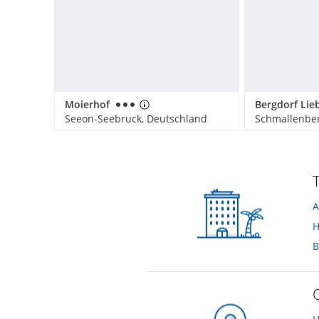
Moierhof
Seeon-Seebruck, Deutschland
Schmallenber
A
H
B