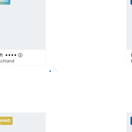
ARD
ft
schland
WARD