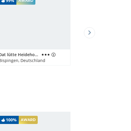
99%
AWARD
Dat lütte Heidehotel
Bispingen, Deutschland
100%
AWARD