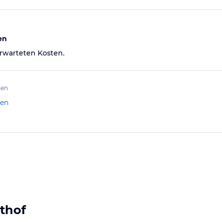
en
rwarteten Kosten.
ten
len
sthof