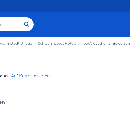
warmstedt Urlaub
Schwarmstedt Hotels
Tepe's Gasthof
Bewertu
land
Auf Karte anzeigen
en