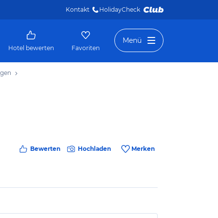
Kontakt
HolidayCheck 
Menü
Hotel bewerten
Favoriten
ngen
Bewerten
Hochladen
Merken