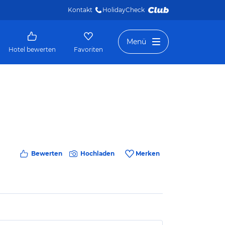
Kontakt
HolidayCheck 
Menü
Hotel bewerten
Favoriten
Bewerten
Hochladen
Merken