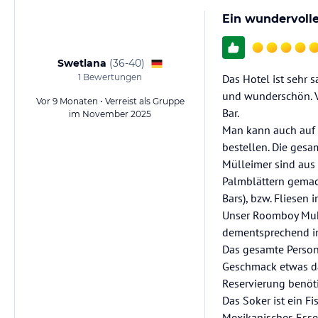
Ein wundervolle
Swetlana
(
36-40
)
1
Bewertungen
Das Hotel ist sehr s
und wunderschön. V
Vor 9 Monaten • Verreist als Gruppe
Bar.
im November 2025
Man kann auch auf 
bestellen. Die gesam
Mülleimer sind au
Palmblättern gemach
Bars), bzw. Fliesen 
Unser Roomboy Muha
dementsprechend i
Das gesamte Person
Geschmack etwas dab
Reservierung benöti
Das Soker ist ein Fi
Mexikanisches Esse