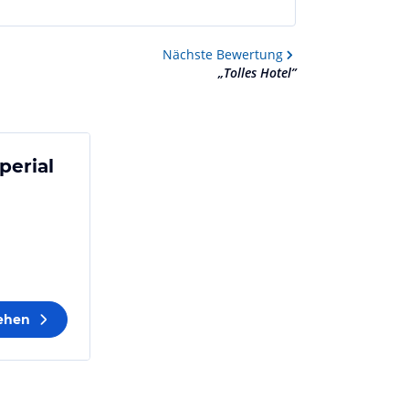
Nächste
Bewertung
„
Tolles Hotel
”
perial
sehen