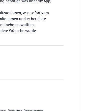
ung benötigt. Was über die App,
 mitzunehmen, was sofort vom
mitnehmen und er bereitete
e mitnehmen wollten.
ondere Wünsche wurde
ten, Bars und Restaurants.