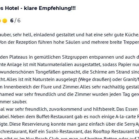
s Hotel - klare Empfehlung!!!
6
/ 6
auber, sehr hell, einladend gestaltet und hat eine sehr gute Küche
on der Rezeption führen hohe Säulen und mehrere breite Treppe
den Plateaus in gemütlichen Sitzgruppen entspannen und auch d
te Anlage ist mit Naturmaterialien ausgestattet, sodass Papier nur 
s wunderschönen Tongefäßen gemacht, die Schirme am Strand si
t. Alles ist mit Naturstein ausgelegt (Wege draußen) oder Granit/
im Innenbereich der Flure und Zimmer. Alles sehr nachhaltig gestal
med war sehr freundlich und die Zimmer wurden jeden Tag ger
mmer sauber.
al war sehr freundlich, zuvorkommend und hilfsbereit. Das Essen
ei. Neben dem Buffet-Restaurant gab es noch einige A-la-carte R
gte. Diese Reservierung konnte man ganz einfach über die Serry 
schrestaurant, Keif ein Sushi-Restaurant, das Rooftop Restaurant b
n gibt es im Nur Beach Club, wo man auf breiten Betten oder auf