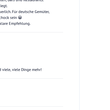
iegt.
uerlich. Für deutsche Gemüter,
chock sein 😀
e klare Empfehlung.
 viele, viele Dinge mehr!