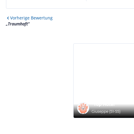
Vorherige
Bewertung
„
Traumhaft
”
“
Top Hotel
”
Giuseppe
(
51-55
)