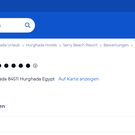
ada Urlaub
Hurghada Hotels
Serry Beach Resort
Bewertungen
rghada 84511 Hurghada Egypt
Auf Karte anzeigen
en