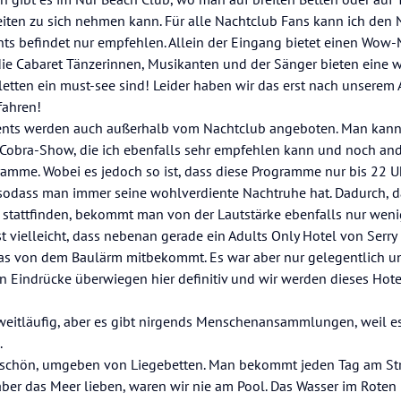
ten zu sich nehmen kann. Für alle Nachtclub Fans kann ich den N
nts befindet nur empfehlen. Allein der Eingang bietet einen Wow-
e Cabaret Tänzerinnen, Musikanten und der Sänger bieten eine
iletten ein must-see sind! Leider haben wir das erst nach unsere
fahren!
ents werden auch außerhalb vom Nachtclub angeboten. Man kann 
e Cobra-Show, die ich ebenfalls sehr empfehlen kann und noch and
amme. Wobei es jedoch so ist, dass diese Programme nur bis 22 
, sodass man immer seine wohlverdiente Nachtruhe hat. Dadurch, 
 stattfinden, bekommt man von der Lautstärke ebenfalls nur weni
st vielleicht, dass nebenan gerade ein Adults Only Hotel von Ser
as von dem Baulärm mitbekommt. Es war aber nur gelegentlich und
ven Eindrücke überwiegen hier definitiv und wir werden dieses Hote
 weitläufig, aber es gibt nirgends Menschenansammlungen, weil es
.
rschön, umgeben von Liegebetten. Man bekommt jeden Tag am St
ber das Meer lieben, waren wir nie am Pool. Das Wasser im Roten Me