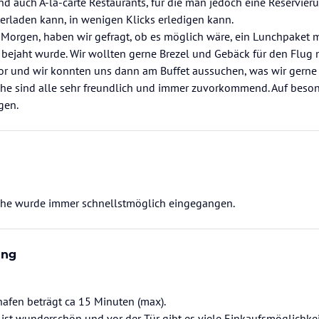
nd auch A-la-carte Restaurants, für die man jedoch eine Reservier
erladen kann, in wenigen Klicks erledigen kann.
 Morgen, haben wir gefragt, ob es möglich wäre, ein Lunchpaket
bejaht wurde. Wir wollten gerne Brezel und Gebäck für den Flug 
or und wir konnten uns dann am Buffet aussuchen, was wir gern
che sind alle sehr freundlich und immer zuvorkommend. Auf bes
gen.
che wurde immer schnellstmöglich eingegangen.
ung
afen beträgt ca 15 Minuten (max).
ist wunderschön und vor der Tür gibt es viele Einkaufsmöglichkei