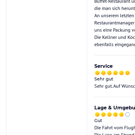
Buffet-Restaurant u
die man sich herunt
An unserem letzten
Restaurantmanager 
uns eine Packung v
Die Kellner und Kö
ebenfalls eingegan
Service
Sehr gut
Sehr gut. Auf Wüns
Lage & Umgeb
Gut
Die Fahrt vom Flugh
Die Lage am Strand 