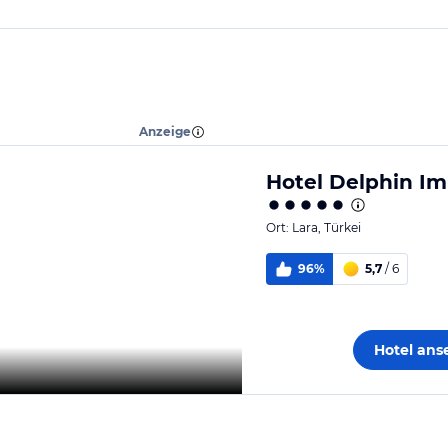
Anzeige
Hotel Delphin Im
Ort:
Lara
,
Türkei
96%
5,7
/ 6
Hotel an