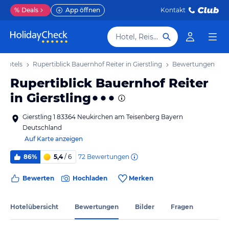
%
Deals
App öffnen
Kontakt
Hotel, Reiseziel
f Hotels
Rupertiblick Bauernhof Reiter in Gierstling
Bewertungen
Rupertiblick Bauernhof Reiter
in Gierstling
Gierstling 1 83364 Neukirchen am Teisenberg Bayern
Deutschland
Auf Karte anzeigen
72
Bewertungen
86%
5,4
/ 6
Bewerten
Hochladen
Merken
Hotelübersicht
Bewertungen
Bilder
Fragen