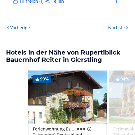
Hilfreich (1)
Teilen
Vorherige
Nächste
Hotels in der Nähe von Rupertiblick
Bauernhof Reiter in Gierstling
99%
94%
Ferienwohnung Esterer
Teisendorf, Deutschland
Teisendorf