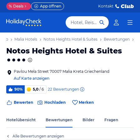
%
Deals
App öffnen
Kontakt
Hotel, Reiseziel
rlaub
Malia Hotels
Notos Heights Hotel & Suites
Bewertungen
Notos Heights Hotel & Suites
Pavlou Mela Street 70007 Malia Kreta Griechenland
Auf Karte anzeigen
22
Bewertungen
90%
5,0
/ 6
Bewerten
Hochladen
Merken
Hotelübersicht
Bewertungen
Bilder
Fragen
Alle Bewertungen anzeigen