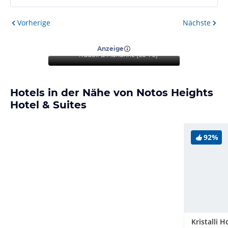
Vorherige
Nächste
“
Jeder sollte dieses Hotel
mal Erleben dürfen
”
Anzeige
Rudolf & Marianne
(
66-70
)
Hotels in der Nähe von Notos Heights
Hotel & Suites
92%