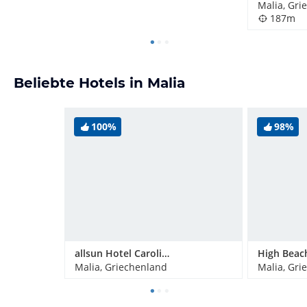
Malia, Gri
187m
Beliebte Hotels in Malia
100%
98%
allsun Hotel Carolina Sun Beach
High Beac
Malia, Griechenland
Malia, Gri