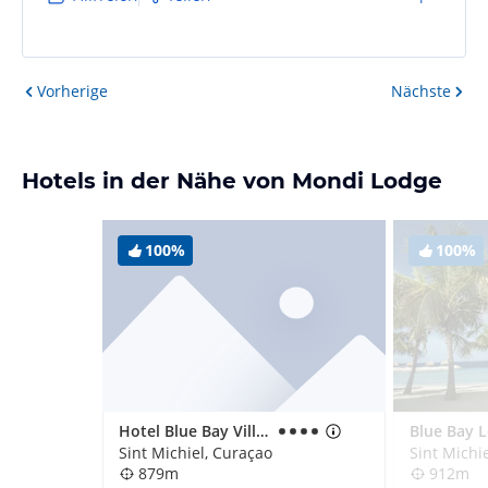
Vorherige
Nächste
Hotels in der Nähe von Mondi Lodge
100%
100%
Hotel Blue Bay Village
Sint Michiel, Curaçao
Sint Michi
879m
912m