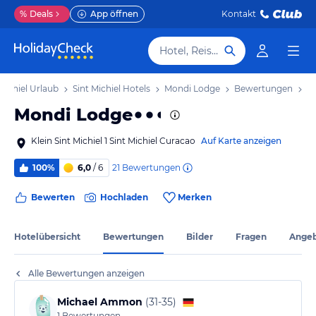
%
Deals
App öffnen
Kontakt
Hotel, Reiseziel
 Michiel Urlaub
Sint Michiel Hotels
Mondi Lodge
Bewertungen
Mondi Lodge
Klein Sint Michiel 1 Sint Michiel Curacao
Auf Karte anzeigen
21
Bewertungen
100%
6,0
/ 6
Bewerten
Hochladen
Merken
Hotelübersicht
Bewertungen
Bilder
Fragen
Ange
Alle Bewertungen anzeigen
Michael Ammon
(
31-35
)
1
Bewertungen