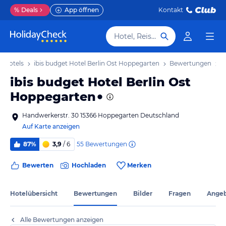
%
Deals
App öffnen
Kontakt
Hotel, Reiseziel
 Hotels
ibis budget Hotel Berlin Ost Hoppegarten
Bewertungen
ibis budget Hotel Berlin Ost
Hoppegarten
Handwerkerstr. 30 15366 Hoppegarten Deutschland
Auf Karte anzeigen
55
Bewertungen
87%
3,9
/ 6
Bewerten
Hochladen
Merken
Hotelübersicht
Bewertungen
Bilder
Fragen
Ange
Alle Bewertungen anzeigen