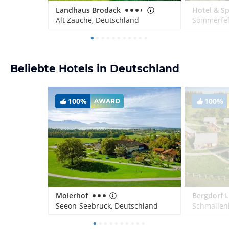
Landhaus Brodack
Alt Zauche, Deutschland
Sommerfel
Beliebte Hotels in Deutschland
100%
100%
AWARD
Moierhof
Seeon-Seebruck, Deutschland
Schmallen