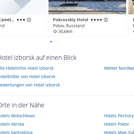
Apart-Hotel Camelot
Pokrovskiy Hotel
and
Pskov, Russland
30,6km
Hotel Izborsk auf einen Blick
lle Hotelinfos Hotel Izborsk
Wetter Nordwe
otelbilder von Hotel Izborsk
ewertungen von Hotel Izborsk
Orte in der Nähe
otels
Molochkovo
Hotels
Pechory
otels
Värska
Hotels
Pskov
otels
Vastseliina
Hotels
Mäe-Su