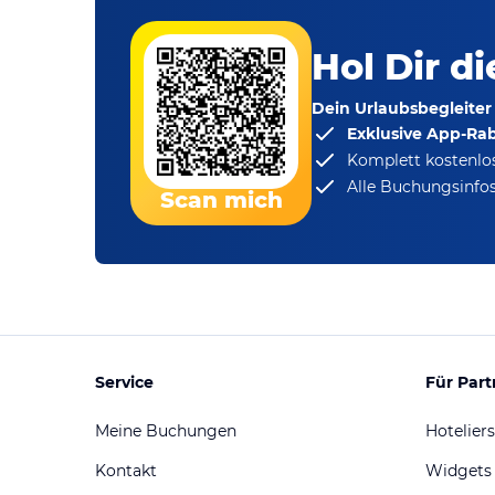
Hol Dir d
Dein Urlaubsbegleiter
Exklusive App-Ra
Komplett kostenlo
Alle Buchungsinfos
Scan mich
Service
Für Part
Meine Buchungen
Hoteliers
Kontakt
Widgets