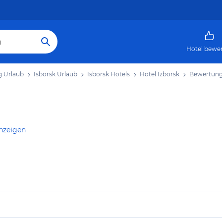
Hotel bewe
g Urlaub
Isborsk Urlaub
Isborsk Hotels
Hotel Izborsk
Bewertun
anzeigen