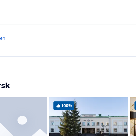
len
rsk
100%