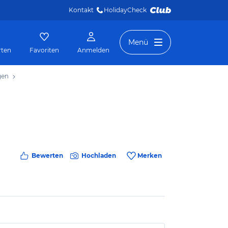
Kontakt
HolidayCheck 
Menü
rten
Favoriten
Anmelden
gen
Bewerten
Hochladen
Merken