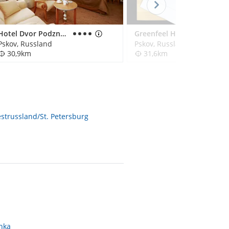
Hotel Dvor Podznoeva
Greenfeel Hotel
Pskov, Russland
Pskov, Russland
30,9km
31,6km
strussland/St. Petersburg
hka