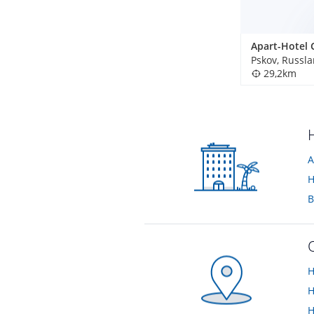
Pskov, Russl
29,2km
A
H
B
H
H
H