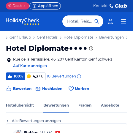
%
Deals
App öffnen
Kontakt
Hotel, Reiseziel
ub
Genf Urlaub
Genf Hotels
Hotel Diplomate
Bewertungen
Hotel Diplomate
Rue de la Terrassière, 46 1207 Genf Kanton Genf Schweiz
Auf Karte anzeigen
10
Bewertungen
100%
4,3
/ 6
Bewerten
Hochladen
Merken
Hotelübersicht
Bewertungen
Fragen
Angebote
Alle Bewertungen anzeigen
Balázs
(
31-35
)