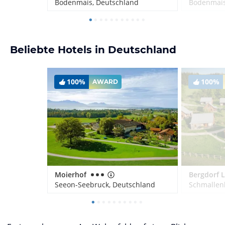
Bodenmais, Deutschland
Bodenmais
Beliebte Hotels in Deutschland
100%
100%
AWARD
Moierhof
Seeon-Seebruck, Deutschland
Schmallen