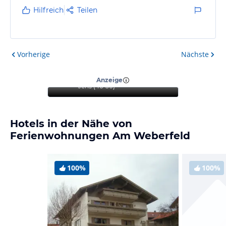
Hilfreich
Teilen
Vorherige
Nächste
“
Wunderbarer Aufenthalt
zum Entspannen
”
Anzeige
Jens
(
46-50
)
Hotels in der Nähe von
Ferienwohnungen Am Weberfeld
100%
100%