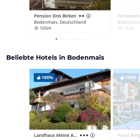
Pension Drei Birken
Bodenmais, Deutschland
Bodenmais
105m
132m
Beliebte Hotels in Bodenmais
100%
100%
Landhaus Meine Auszeit