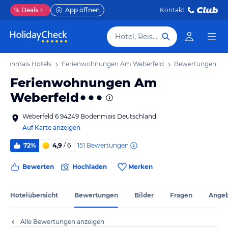
%
Deals
App öffnen
Kontakt
Hotel, Reiseziel
odenmais Hotels
Ferienwohnungen Am Weberfeld
Bewertungen
Ferienwohnungen Am
Weberfeld
Weberfeld 6 94249 Bodenmais Deutschland
Auf Karte anzeigen
151
Bewertungen
72%
4,9
/ 6
Bewerten
Hochladen
Merken
Hotelübersicht
Bewertungen
Bilder
Fragen
Ange
Alle Bewertungen anzeigen