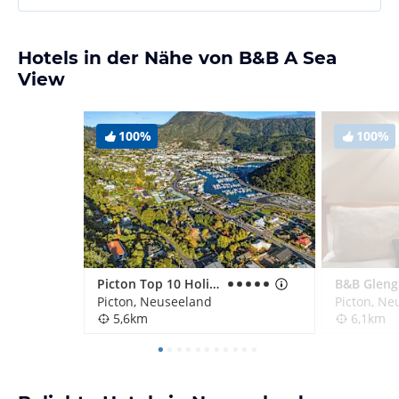
Hotels in der Nähe von B&B A Sea
View
100%
100%
Picton Top 10 Holiday Park
B&B Gleng
Picton, Neuseeland
Picton, Ne
5,6km
6,1km