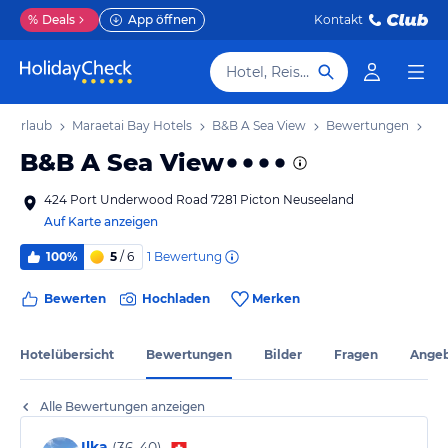
%
Deals
App öffnen
Kontakt
Hotel, Reiseziel
ay Urlaub
Maraetai Bay Hotels
B&B A Sea View
Bewertungen
B&B A Sea View
424 Port Underwood Road 7281 Picton Neuseeland
Auf Karte anzeigen
1
Bewertung
100%
5
/ 6
Bewerten
Hochladen
Merken
Hotelübersicht
Bewertungen
Bilder
Fragen
Ange
Alle Bewertungen anzeigen
Ilka
(
36-40
)