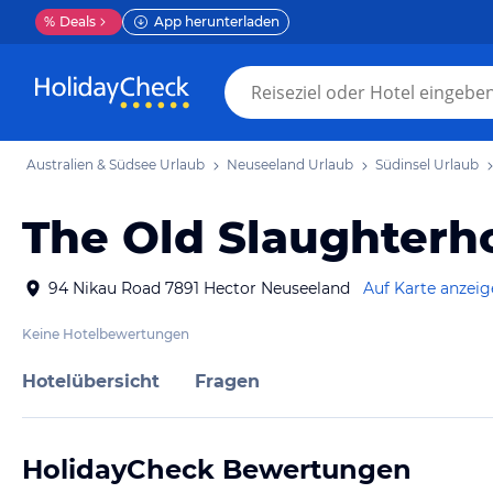
%
Deals
App herunterladen
Australien & Südsee Urlaub
Neuseeland Urlaub
Südinsel Urlaub
The Old Slaughterho
94 Nikau Road 7891 Hector Neuseeland
Auf Karte anzei
Keine Hotelbewertungen
Hotelübersicht
Fragen
HolidayCheck Bewertungen