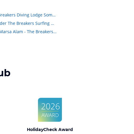
Zimmer im Hotel The Breakers Diving Lodge Soma Bay
Kempinski Soma Bay oder The Breakers Surfing &amp; Diving Lodge
Hotel Gorgonia Beach Marsa Alam - The Breakers Diving &amp; Surfing Lodge
ub
HolidayCheck Award