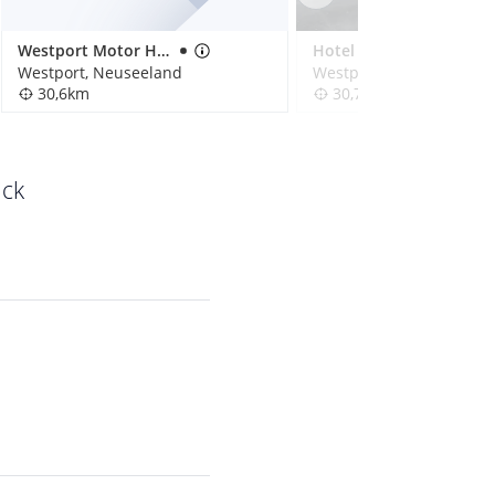
Westport Motor Hotel
Hotel Bella Vista Motel Westport
Westport, Neuseeland
Westport, Neuseeland
30,6km
30,7km
ick