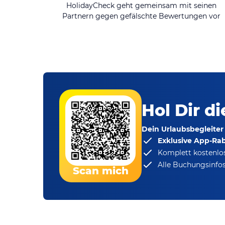
HolidayCheck geht gemeinsam mit seinen
Partnern gegen gefälschte Bewertungen vor
Hol Dir d
Dein Urlaubsbegleiter
Exklusive App-Ra
Komplett kostenlo
Alle Buchungsinfos
Scan mich