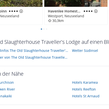
pinn
Havenlee Homestay Guesthouse
 Neuseeland
Westport, Neuseeland
30,3km
d Slaughterhouse Traveller's Lodge auf einen Bl
Alle Hotelinfos The Old Slaughterhouse Traveller's Lodge
Wetter Südinsel
Hotelbilder von The Old Slaughterhouse Traveller's Lodge
n der Nähe
urchison
Hotels
Karamea
wen River
Hotels
Reefton
nakaiki
Hotels
St Arnaud