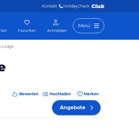
Kontakt
HolidayCheck 
Menü
rten
Favoriten
Anmelden
's Lodge
e
Bewerten
Hochladen
Merken
Angebote