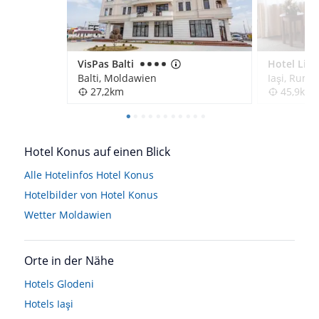
VisPas Balti
Hotel Litt
Balti, Moldawien
Iaşi, Rumä
27,2km
45,9km
Hotel Konus auf einen Blick
Alle Hotelinfos Hotel Konus
Hotelbilder von Hotel Konus
Wetter Moldawien
Orte in der Nähe
Hotels
Glodeni
Hotels
Iaşi