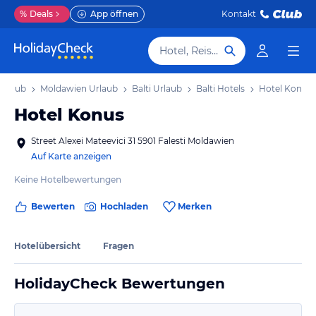
%
Deals
App öffnen
Kontakt
Hotel, Reiseziel
Urlaub
Moldawien Urlaub
Balti Urlaub
Balti Hotels
Hotel Konus
Hotel Konus
Street Alexei Mateevici 31 5901 Falesti Moldawien
Auf Karte anzeigen
Keine Hotelbewertungen
Bewerten
Hochladen
Merken
Hotelübersicht
Fragen
HolidayCheck Bewertungen